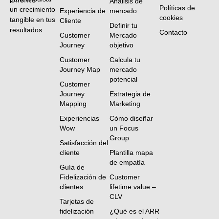
Análisis de
Políticas de
un crecimiento
Experiencia de
mercado
cookies
tangible en tus
Cliente
Definir tu
resultados.
Contacto
Customer
Mercado
Journey
objetivo
Customer
Calcula tu
Journey Map
mercado
potencial
Customer
Journey
Estrategia de
Mapping
Marketing
Experiencias
Cómo diseñar
Wow
un Focus
Group
Satisfacción del
cliente
Plantilla mapa
de empatía
Guía de
Fidelización de
Customer
clientes
lifetime value –
CLV
Tarjetas de
fidelización
¿Qué es el ARR