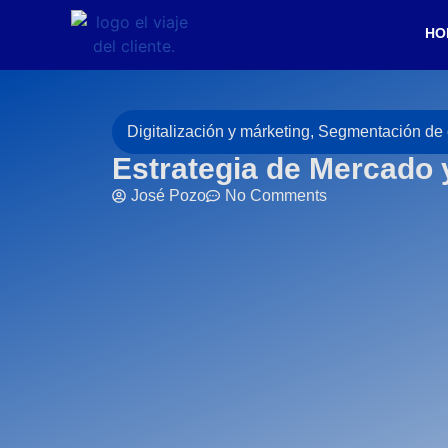
HO
Digitalización y márketing
,
Segmentación de 
Estrategia de Mercado 
José Pozo
No Comments