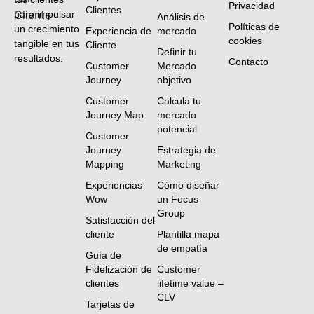
Privacidad
Clientes
para impulsar
Análisis de
Políticas de
un crecimiento
Experiencia de
mercado
cookies
tangible en tus
Cliente
Definir tu
resultados.
Contacto
Customer
Mercado
Journey
objetivo
Customer
Calcula tu
Journey Map
mercado
potencial
Customer
Journey
Estrategia de
Mapping
Marketing
Experiencias
Cómo diseñar
Wow
un Focus
Group
Satisfacción del
cliente
Plantilla mapa
de empatía
Guía de
Fidelización de
Customer
clientes
lifetime value –
CLV
Tarjetas de