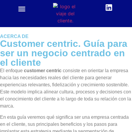
CUSTOMER CENTRIC
ACADEMIA CX
ACERCA DE
Customer centric. Guía para
ser un negocio centrado en
el cliente
El enfoque
customer centric
consiste en orientar la empresa
hacia las necesidades reales del cliente para generar
experiencias relevantes, fidelización y crecimiento sostenible.
Este modelo implica alinear cultura, procesos y decisiones con
el conocimiento del cliente a lo largo de toda su relación con la
marca.
En esta guía veremos qué significa ser una empresa centrada
en el cliente, sus principales beneficios y los pasos para
implantar esta estrategia mediante la segmentación de