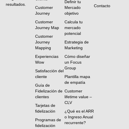
Definir tu
resultados.
Contacto
Customer
Mercado
Journey
objetivo
Customer
Calcula tu
Journey Map
mercado
potencial
Customer
Journey
Estrategia de
Mapping
Marketing
Experiencias
Cómo diseñar
Wow
un Focus
Group
Satisfacción del
cliente
Plantilla mapa
de empatía
Guía de
Fidelización de
Customer
clientes
lifetime value –
CLV
Tarjetas de
fidelización
¿Qué es el ARR
o Ingreso Anual
Programas de
recurrente?
fidelización