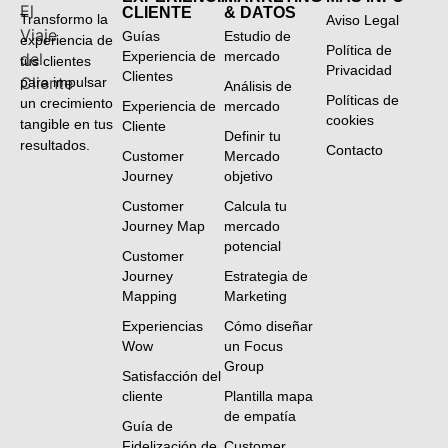
CLIENTE
& DATOS
Transformo la
Aviso Legal
Guías
Estudio de
experiencia de
Política de
Experiencia de
mercado
tus clientes
Privacidad
Clientes
para impulsar
Análisis de
Políticas de
un crecimiento
Experiencia de
mercado
cookies
tangible en tus
Cliente
Definir tu
resultados.
Contacto
Customer
Mercado
Journey
objetivo
Customer
Calcula tu
Journey Map
mercado
potencial
Customer
Journey
Estrategia de
Mapping
Marketing
Experiencias
Cómo diseñar
Wow
un Focus
Group
Satisfacción del
cliente
Plantilla mapa
de empatía
Guía de
Fidelización de
Customer