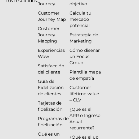
tus resultados.
Journey
objetivo
Customer
Calcula tu
Journey Map
mercado
potencial
Customer
Journey
Estrategia de
Mapping
Marketing
Experiencias
Cómo diseñar
Wow
un Focus
Group
Satisfacción
del cliente
Plantilla mapa
de empatía
Guía de
Fidelización
Customer
de clientes
lifetime value
– CLV
Tarjetas de
fidelización
¿Qué es el
ARR o Ingreso
Programas de
Anual
fidelización
recurrente?
Qué es un
¿Qué es el up