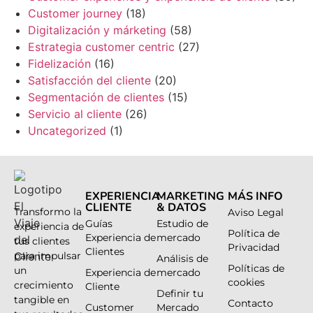
Customer journey
(18)
Digitalización y márketing
(58)
Estrategia customer centric
(27)
Fidelización
(16)
Satisfacción del cliente
(20)
Segmentación de clientes
(15)
Servicio al cliente
(26)
Uncategorized
(1)
EXPERIENCIA
MARKETING
MÁS INFO
CLIENTE
& DATOS
Transformo la
Aviso Legal
Guías
Estudio de
experiencia de
Política de
Experiencia de
mercado
tus clientes
Privacidad
Clientes
para impulsar
Análisis de
Políticas de
un
Experiencia de
mercado
cookies
crecimiento
Cliente
Definir tu
tangible en
Contacto
Customer
Mercado