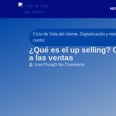
HO
Ciclo de Vida del cliente
,
Digitalización y má
centric
¿Qué es el up selling? 
a las ventas
José Pozo
No Comments