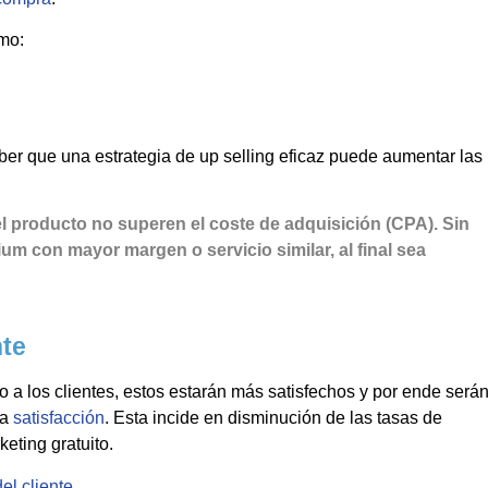
omo:
ber que una estrategia de up selling eficaz puede aumentar las
el producto no superen el coste de adquisición (CPA). Sin
m con mayor margen o servicio similar, al final sea
nte
do a los clientes, estos estarán más satisfechos y por ende será
la
satisfacción
. Esta incide en disminución de las tasas de
eting gratuito.
del cliente