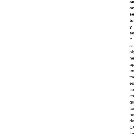
se
c
se
tu
y
se
Y
si
al
h
ap
e
to
es
ti
es
q
la
he
d
C
fu