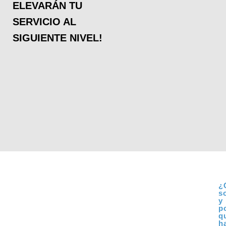
ELEVARÁN TU
SERVICIO AL
SIGUIENTE NIVEL!
¿
s
y
p
q
h