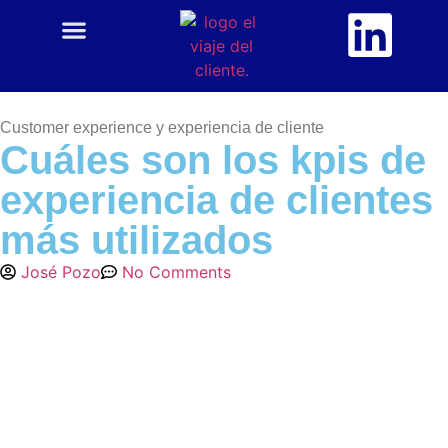
CUSTOMER CENTRIC
ACADEMIA CX
Customer experience y experiencia de cliente
Cuáles son los kpis de
experiencia de clientes
más utilizados
José Pozo
No Comments