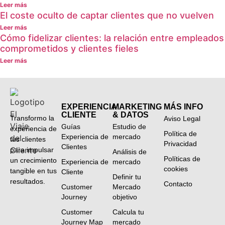
Leer más
El coste oculto de captar clientes que no vuelven
Leer más
Cómo fidelizar clientes: la relación entre empleados
comprometidos y clientes fieles
Leer más
EXPERIENCIA
MARKETING
MÁS INFO
CLIENTE
& DATOS
Transformo la
Aviso Legal
Guías
Estudio de
experiencia de
Política de
Experiencia de
mercado
tus clientes
Privacidad
Clientes
para impulsar
Análisis de
Políticas de
un crecimiento
Experiencia de
mercado
cookies
tangible en tus
Cliente
Definir tu
resultados.
Contacto
Customer
Mercado
Journey
objetivo
Customer
Calcula tu
Journey Map
mercado