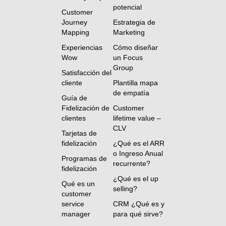
potencial
Customer
Journey
Estrategia de
Mapping
Marketing
Experiencias
Cómo diseñar
Wow
un Focus
Group
Satisfacción del
cliente
Plantilla mapa
de empatía
Guía de
Fidelización de
Customer
clientes
lifetime value –
CLV
Tarjetas de
fidelización
¿Qué es el ARR
o Ingreso Anual
Programas de
recurrente?
fidelización
¿Qué es el up
Qué es un
selling?
customer
service
CRM ¿Qué es y
manager
para qué sirve?