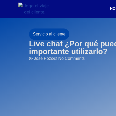
HO
Servicio al cliente
Live chat ¿Por qué pue
importante utilizarlo?
José Pozo
No Comments