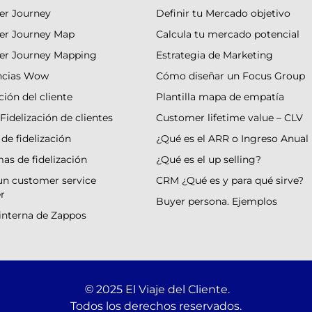
r Journey
Definir tu Mercado objetivo
er Journey Map
Calcula tu mercado potencial
er Journey Mapping
Estrategia de Marketing
ncias Wow
Cómo diseñar un Focus Group
ción del cliente
Plantilla mapa de empatía
Fidelización de clientes
Customer lifetime value – CLV
 de fidelización
¿Qué es el ARR o Ingreso Anual
as de fidelización
¿Qué es el up selling?
un customer service
CRM ¿Qué es y para qué sirve?
r
Buyer persona. Ejemplos
 interna de Zappos
2025 El Viaje del Cliente.
©
Todos los derechos reservados.