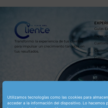
EXPERI
Guías Ex
Experien
Transformo la experiencia de tus clientes
Custome
para impulsar un crecimiento tangible en
Custom
tus resultados.
Custom
Experie
Satisfac
Guía de 
Tarjetas
Program
Utilizamos tecnologías como las cookies para almacen
Qué es 
acceder a la información del dispositivo. Lo hacemos 
manage