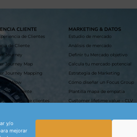
ENCIA CLIENTE
MARKETING & DATOS
periencia de Clientes
Estudio de mercado
cia de Cliente
Análisis de mercado
r Journey
Definir tu Mercado objetivo
er Journey Map
Calcula tu mercado potencial
er Journey Mapping
Estrategia de Marketing
ncias Wow
Cómo diseñar un Focus Group
ción del cliente
Plantilla mapa de empatía
Fidelización de clientes
Customer lifetime value – CLV
 de fidelización
¿Qué es el ARR o Ingreso Anual
as de fidelización
¿Qué es el up selling?
ar y/o
un customer service
CRM ¿Qué es y para qué sirve?
para mejorar
r