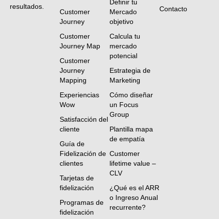
Definir tu
resultados.
Contacto
Customer
Mercado
Journey
objetivo
Customer
Calcula tu
Journey Map
mercado
potencial
Customer
Journey
Estrategia de
Mapping
Marketing
Experiencias
Cómo diseñar
Wow
un Focus
Group
Satisfacción del
cliente
Plantilla mapa
de empatía
Guía de
Fidelización de
Customer
clientes
lifetime value –
CLV
Tarjetas de
fidelización
¿Qué es el ARR
o Ingreso Anual
Programas de
recurrente?
fidelización