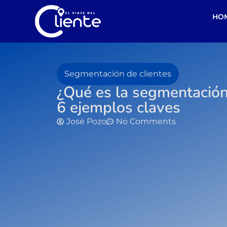
HO
Segmentación de clientes
¿Qué es la segmentació
6 ejemplos claves
José Pozo
No Comments