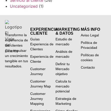
Servicio al cliente
(26)
Uncategorized
(1)
EXPERIENCIA
MARKETING
MÁS INFO
CLIENTE
& DATOS
Transformo la
Aviso Legal
Guías
Estudio de
experiencia de
Política de
Experiencia de
mercado
tus clientes
Privacidad
Clientes
para impulsar
Análisis de
Políticas de
un crecimiento
Experiencia de
mercado
cookies
tangible en tus
Cliente
Definir tu
resultados.
Contacto
Customer
Mercado
Journey
objetivo
Customer
Calcula tu
Journey Map
mercado
potencial
Customer
Journey
Estrategia de
Mapping
Marketing