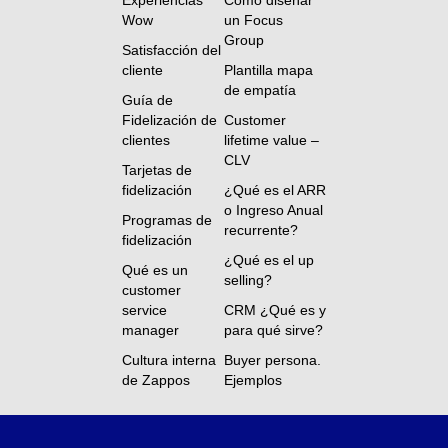
Experiencias
Cómo diseñar
Wow
un Focus
Group
Satisfacción del
cliente
Plantilla mapa
de empatía
Guía de
Fidelización de
Customer
clientes
lifetime value –
CLV
Tarjetas de
fidelización
¿Qué es el ARR
o Ingreso Anual
Programas de
recurrente?
fidelización
¿Qué es el up
Qué es un
selling?
customer
service
CRM ¿Qué es y
manager
para qué sirve?
Cultura interna
Buyer persona.
de Zappos
Ejemplos