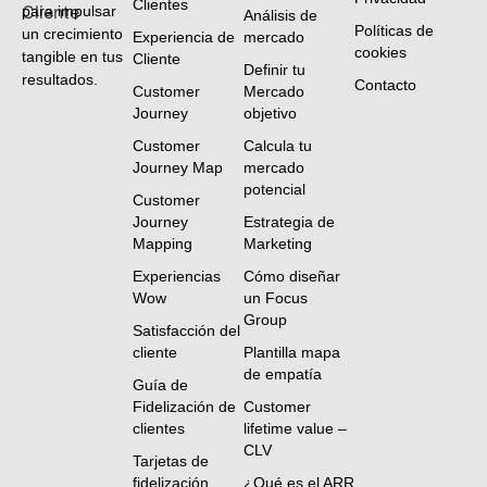
Clientes
para impulsar
Análisis de
Políticas de
un crecimiento
Experiencia de
mercado
cookies
tangible en tus
Cliente
Definir tu
resultados.
Contacto
Customer
Mercado
Journey
objetivo
Customer
Calcula tu
Journey Map
mercado
potencial
Customer
Journey
Estrategia de
Mapping
Marketing
Experiencias
Cómo diseñar
Wow
un Focus
Group
Satisfacción del
cliente
Plantilla mapa
de empatía
Guía de
Fidelización de
Customer
clientes
lifetime value –
CLV
Tarjetas de
fidelización
¿Qué es el ARR