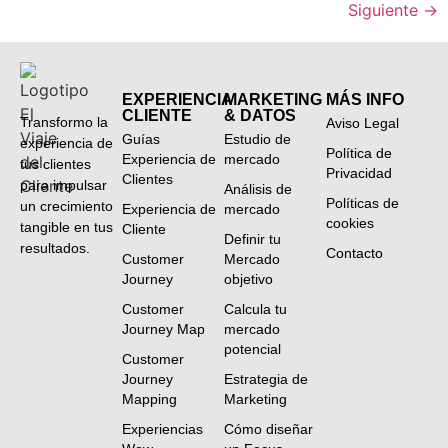
Siguiente
→
EXPERIENCIA
MARKETING
MÁS INFO
CLIENTE
& DATOS
Transformo la
Aviso Legal
Guías
Estudio de
experiencia de
Política de
Experiencia de
mercado
tus clientes
Privacidad
Clientes
para impulsar
Análisis de
Políticas de
un crecimiento
Experiencia de
mercado
cookies
tangible en tus
Cliente
Definir tu
resultados.
Contacto
Customer
Mercado
Journey
objetivo
Customer
Calcula tu
Journey Map
mercado
potencial
Customer
Journey
Estrategia de
Mapping
Marketing
Experiencias
Cómo diseñar