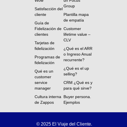
Wow
un Focus
Group
Satisfacción del
cliente
Plantilla mapa
de empatía
Guía de
Fidelización de
Customer
clientes
lifetime value –
CLV
Tarjetas de
fidelización
¿Qué es el ARR
o Ingreso Anual
Programas de
recurrente?
fidelización
¿Qué es el up
Qué es un
selling?
customer
service
CRM ¿Qué es y
manager
para qué sirve?
Cultura interna
Buyer persona.
de Zappos
Ejemplos
©
2025 El Viaje del Cliente.