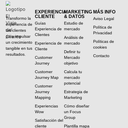
EXPERIENCIA
MARKETING
MÁS INFO
CLIENTE
& DATOS
Transformo la
Aviso Legal
Guías
Estudio de
experiencia de
Política de
Experiencia de
mercado
tus clientes
Privacidad
Clientes
para impulsar
Análisis de
Políticas de
un crecimiento
Experiencia de
mercado
cookies
tangible en tus
Cliente
Definir tu
resultados.
Contacto
Customer
Mercado
Journey
objetivo
Customer
Calcula tu
Journey Map
mercado
potencial
Customer
Journey
Estrategia de
Mapping
Marketing
Experiencias
Cómo diseñar
Wow
un Focus
Group
Satisfacción del
cliente
Plantilla mapa