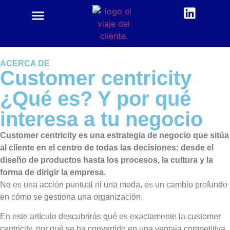
CUSTOMER CENTRIC
ACADEMIA CX
ACERCA DE
Customer centricity
¿Qué es? Y por qué
interesa a tu negocio
Customer centricity es una estrategia de negocio que sitúa
al cliente en el centro de todas las decisiones: desde el
diseño de productos hasta los procesos, la cultura y la
forma de dirigir la empresa.
No es una acción puntual ni una moda, es un cambio profundo
en cómo se gestiona una organización.
En este artículo descubrirás qué es exactamente la customer
centricity, por qué se ha convertido en una ventaja competitiva