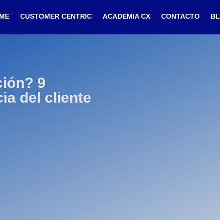
ME
CUSTOMER CENTRIC
ACADEMIA CX
CONTACTO
B
ción? 9
ia del cliente