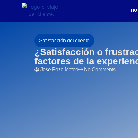
HO
Satisfacción del cliente
¿Satisfacción o frustra
factores de la experienc
Jose Pozo Mateo
No Comments