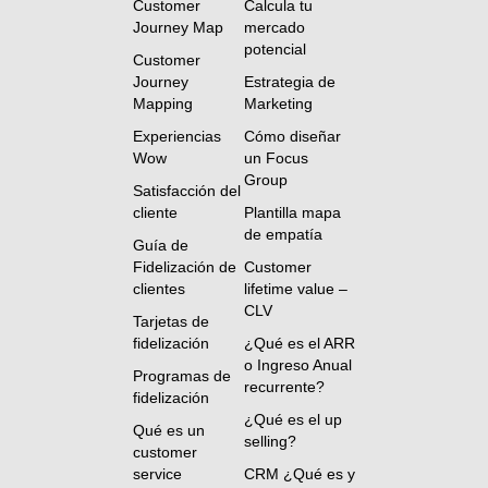
Customer
Calcula tu
Journey Map
mercado
potencial
Customer
Journey
Estrategia de
Mapping
Marketing
Experiencias
Cómo diseñar
Wow
un Focus
Group
Satisfacción del
cliente
Plantilla mapa
de empatía
Guía de
Fidelización de
Customer
clientes
lifetime value –
CLV
Tarjetas de
fidelización
¿Qué es el ARR
o Ingreso Anual
Programas de
recurrente?
fidelización
¿Qué es el up
Qué es un
selling?
customer
service
CRM ¿Qué es y