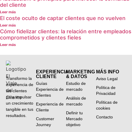
del cliente
Leer más
El coste oculto de captar clientes que no vuelven
Leer más
Cómo fidelizar clientes: la relación entre empleados
comprometidos y clientes fieles
Leer más
EXPERIENCIA
MARKETING
MÁS INFO
CLIENTE
& DATOS
Transformo la
Aviso Legal
Guías
Estudio de
experiencia de
Política de
Experiencia de
mercado
tus clientes
Privacidad
Clientes
para impulsar
Análisis de
Políticas de
un crecimiento
Experiencia de
mercado
cookies
tangible en tus
Cliente
Definir tu
resultados.
Contacto
Customer
Mercado
Journey
objetivo