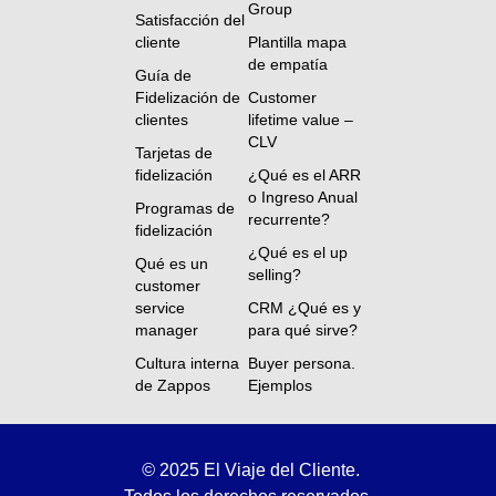
Group
Satisfacción del
cliente
Plantilla mapa
de empatía
Guía de
Fidelización de
Customer
clientes
lifetime value –
CLV
Tarjetas de
fidelización
¿Qué es el ARR
o Ingreso Anual
Programas de
recurrente?
fidelización
¿Qué es el up
Qué es un
selling?
customer
service
CRM ¿Qué es y
manager
para qué sirve?
Cultura interna
Buyer persona.
de Zappos
Ejemplos
©
2025 El Viaje del Cliente.