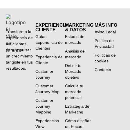
EXPERIENCIA
MARKETING
MÁS INFO
CLIENTE
& DATOS
Transformo la
Aviso Legal
Guías
Estudio de
experiencia de
Política de
Experiencia de
mercado
tus clientes
Privacidad
Clientes
para impulsar
Análisis de
Políticas de
un crecimiento
Experiencia de
mercado
cookies
tangible en tus
Cliente
Definir tu
resultados.
Contacto
Customer
Mercado
Journey
objetivo
Customer
Calcula tu
Journey Map
mercado
potencial
Customer
Journey
Estrategia de
Mapping
Marketing
Experiencias
Cómo diseñar
Wow
un Focus