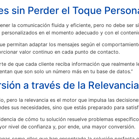
es sin Perder el Toque Person
ner la comunicación fluida y eficiente, pero no debe ser 
es personalizados en el momento adecuado y con el conteni
e permitan adaptar los mensajes según el comportamiento y
porcionar valor continuo en cada punto de contacto.
rte de que cada cliente reciba información que realmente l
 sientan que son solo un número más en tu base de datos.”
ión a través de la Relevancia
io, pero la relevancia es el motor que impulsa las decisio
iendes sus necesidades, sino que estás preparado para satis
idencia de cómo tu solución resuelve problemas específicos
yor nivel de confianza y, por ende, una mayor conversión.
rsonas como ellos que han encontrado la solución perfecta 