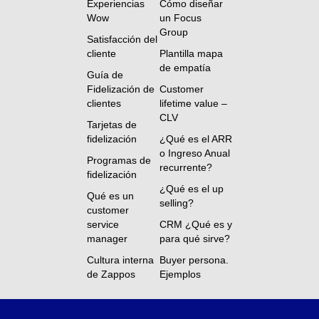
Experiencias
Cómo diseñar
Wow
un Focus
Group
Satisfacción del
cliente
Plantilla mapa
de empatía
Guía de
Fidelización de
Customer
clientes
lifetime value –
CLV
Tarjetas de
fidelización
¿Qué es el ARR
o Ingreso Anual
Programas de
recurrente?
fidelización
¿Qué es el up
Qué es un
selling?
customer
service
CRM ¿Qué es y
manager
para qué sirve?
Cultura interna
Buyer persona.
de Zappos
Ejemplos