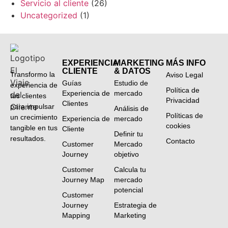
Servicio al cliente
(26)
Uncategorized
(1)
EXPERIENCIA
MARKETING
MÁS INFO
CLIENTE
& DATOS
Transformo la
Aviso Legal
Guías
Estudio de
experiencia de
Política de
Experiencia de
mercado
tus clientes
Privacidad
Clientes
para impulsar
Análisis de
Políticas de
un crecimiento
Experiencia de
mercado
cookies
tangible en tus
Cliente
Definir tu
resultados.
Contacto
Customer
Mercado
Journey
objetivo
Customer
Calcula tu
Journey Map
mercado
potencial
Customer
Journey
Estrategia de
Mapping
Marketing