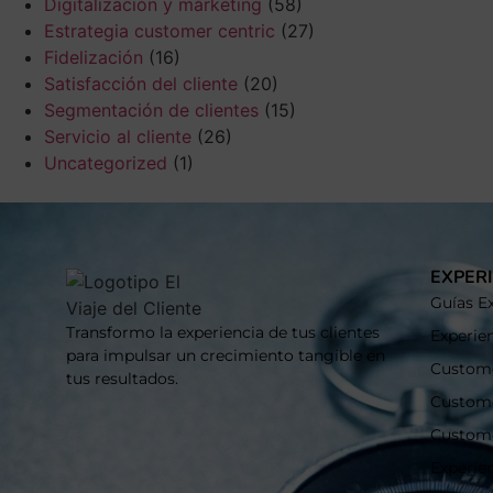
Digitalización y márketing
(58)
Estrategia customer centric
(27)
Fidelización
(16)
Satisfacción del cliente
(20)
Segmentación de clientes
(15)
Servicio al cliente
(26)
Uncategorized
(1)
EXPERI
Guías Ex
Transformo la experiencia de tus clientes
Experien
para impulsar un crecimiento tangible en
Custome
tus resultados.
Custom
Custom
Experie