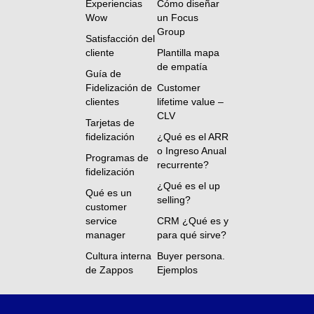
Experiencias
Cómo diseñar
Wow
un Focus
Group
Satisfacción del
cliente
Plantilla mapa
de empatía
Guía de
Fidelización de
Customer
clientes
lifetime value –
CLV
Tarjetas de
fidelización
¿Qué es el ARR
o Ingreso Anual
Programas de
recurrente?
fidelización
¿Qué es el up
Qué es un
selling?
customer
service
CRM ¿Qué es y
manager
para qué sirve?
Cultura interna
Buyer persona.
de Zappos
Ejemplos