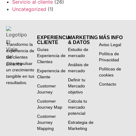
Servicio al cliente
(26)
Uncategorized
(1)
EXPERIENCIA
MARKETING
MÁS INFO
CLIENTE
& DATOS
Transformo la
Aviso Legal
Guías
Estudio de
experiencia de
Política de
Experiencia de
mercado
tus clientes
Privacidad
Clientes
para impulsar
Análisis de
Políticas de
un crecimiento
Experiencia de
mercado
cookies
tangible en tus
Cliente
Definir tu
resultados.
Contacto
Customer
Mercado
Journey
objetivo
Customer
Calcula tu
Journey Map
mercado
potencial
Customer
Journey
Estrategia de
Mapping
Marketing