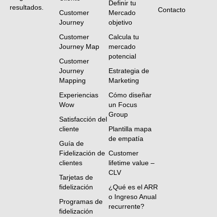
Definir tu
resultados.
Contacto
Customer
Mercado
Journey
objetivo
Customer
Calcula tu
Journey Map
mercado
potencial
Customer
Journey
Estrategia de
Mapping
Marketing
Experiencias
Cómo diseñar
Wow
un Focus
Group
Satisfacción del
cliente
Plantilla mapa
de empatía
Guía de
Fidelización de
Customer
clientes
lifetime value –
CLV
Tarjetas de
fidelización
¿Qué es el ARR
o Ingreso Anual
Programas de
recurrente?
fidelización