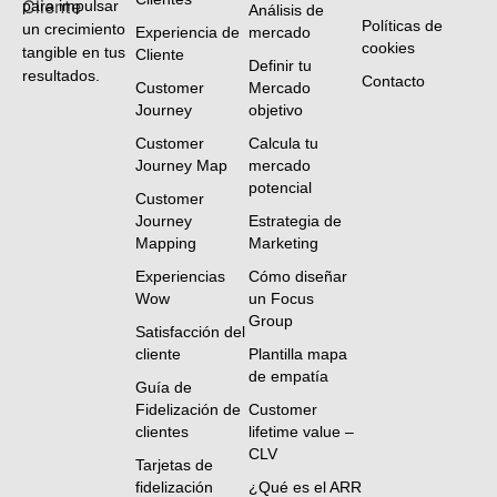
para impulsar
Análisis de
Políticas de
un crecimiento
Experiencia de
mercado
cookies
tangible en tus
Cliente
Definir tu
resultados.
Contacto
Customer
Mercado
Journey
objetivo
Customer
Calcula tu
Journey Map
mercado
potencial
Customer
Journey
Estrategia de
Mapping
Marketing
Experiencias
Cómo diseñar
Wow
un Focus
Group
Satisfacción del
cliente
Plantilla mapa
de empatía
Guía de
Fidelización de
Customer
clientes
lifetime value –
CLV
Tarjetas de
fidelización
¿Qué es el ARR