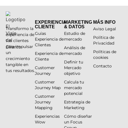
EXPERIENCIA
MARKETING
MÁS INFO
CLIENTE
& DATOS
Transformo la
Aviso Legal
Guías
Estudio de
experiencia de
Política de
Experiencia de
mercado
tus clientes
Privacidad
Clientes
para impulsar
Análisis de
Políticas de
un
Experiencia de
mercado
cookies
crecimiento
Cliente
Definir tu
tangible en
Contacto
Customer
Mercado
tus resultados.
Journey
objetivo
Customer
Calcula tu
Journey Map
mercado
potencial
Customer
Journey
Estrategia de
Mapping
Marketing
Experiencias
Cómo diseñar
Wow
un Focus
Group