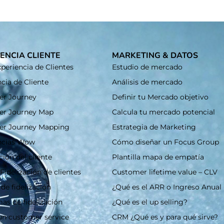
ENCIA CLIENTE
MARKETING & DATOS
periencia de Clientes
Estudio de mercado
cia de Cliente
Análisis de mercado
r Journey
Definir tu Mercado objetivo
er Journey Map
Calcula tu mercado potencial
er Journey Mapping
Estrategia de Marketing
ncias Wow
Cómo diseñar un Focus Group
ción del cliente
Plantilla mapa de empatía
Fidelización de clientes
Customer lifetime value – CLV
 de fidelización
¿Qué es el ARR o Ingreso Anual
as de fidelización
¿Qué es el up selling?
un customer service
CRM ¿Qué es y para qué sirve?