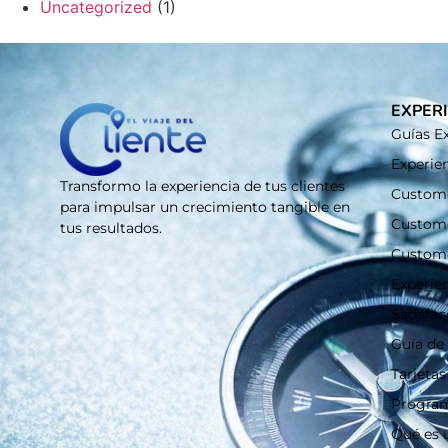
Uncategorized
(1)
EXPERI
Guías Ex
Experien
Transformo la experiencia de tus clientes
Custome
para impulsar un crecimiento tangible en
Custom
tus resultados.
Custom
Experie
Satisfac
Guía de 
Tarjetas
Program
Qué es 