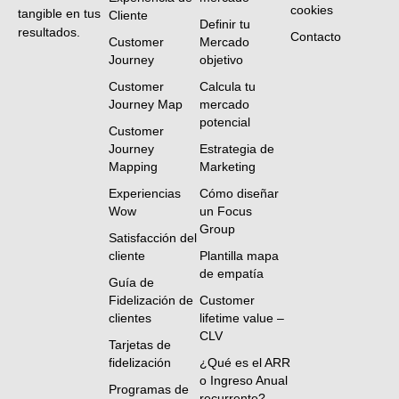
cookies
tangible en tus
Cliente
Definir tu
resultados.
Contacto
Customer
Mercado
Journey
objetivo
Customer
Calcula tu
Journey Map
mercado
potencial
Customer
Journey
Estrategia de
Mapping
Marketing
Experiencias
Cómo diseñar
Wow
un Focus
Group
Satisfacción del
cliente
Plantilla mapa
de empatía
Guía de
Fidelización de
Customer
clientes
lifetime value –
CLV
Tarjetas de
fidelización
¿Qué es el ARR
o Ingreso Anual
Programas de
recurrente?