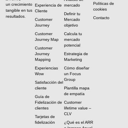
Políticas de
un crecimiento
Experiencia de
mercado
cookies
tangible en tus
Cliente
Definir tu
resultados.
Contacto
Customer
Mercado
Journey
objetivo
Customer
Calcula tu
Journey Map
mercado
potencial
Customer
Journey
Estrategia de
Mapping
Marketing
Experiencias
Cómo diseñar
Wow
un Focus
Group
Satisfacción del
cliente
Plantilla mapa
de empatía
Guía de
Fidelización de
Customer
clientes
lifetime value –
CLV
Tarjetas de
fidelización
¿Qué es el ARR