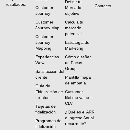
Definir tu
resultados.
Contacto
Customer
Mercado
Journey
objetivo
Customer
Calcula tu
Journey Map
mercado
potencial
Customer
Journey
Estrategia de
Mapping
Marketing
Experiencias
Cómo diseñar
Wow
un Focus
Group
Satisfacción del
cliente
Plantilla mapa
de empatía
Guía de
Fidelización de
Customer
clientes
lifetime value –
CLV
Tarjetas de
fidelización
¿Qué es el ARR
o Ingreso Anual
Programas de
recurrente?
fidelización